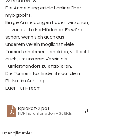
W14 und W18.
Die Anmeldung erfolgt online über 
mybigpoint.
Einige Anmeldungen haben wir schon, 
davon auch drei Mädchen. Es wäre 
schön, wenn sich auch aus
unserem Verein möglichst viele 
Turnierteilnehmer anmelden, vielleicht 
auch, um unseren Verein als
Turnierstandort zu etablieren.
Die Turnierinfos findet ihr auf dem 
Plakat im Anhang
Euer TCH-Team 
lkplakat-2
.pdf
PDF herunterladen • 309KB
Jugend
lkturnier