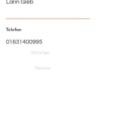
Larin Gleb
Telefon
01631400995
Vorherige
Nächste