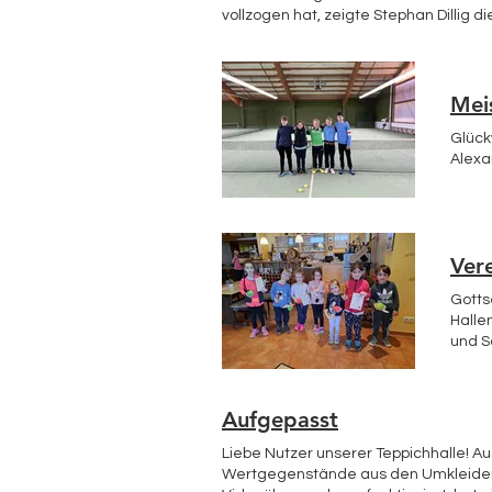
vollzogen hat, zeigte Stephan Dillig d
demographische Verteilung ein. Der K
anderen Vereinen abhebt. In den führe
am Mitwirken können alle Ausschussmitglieder angesprochen werden. Pe
Vorstand zurück. Der Ausschuss bestim
Mei
zweiter Vorstand Hubert Metzner. Die finanzielle Situation des Vereins ist stabil und es stehen Rücklagen für die Erhaltung und technischen
Glück
Neuerungen der Tennisanlage zur Ve
Alexa
gefördert. Das TCH Team plant auch d
Rückblickend war das Jahr 2023 für d
Abschließend möchte ich darauf hinw
werden können. Eure Schriftführerin 
Ver
Gotts
Halle
und S
Kinde
wurde
zogen
Aufgepasst
Verei
mit e
Liebe Nutzer unserer Teppichhalle! A
spann
Wertgegenstände aus den Umkleiden m
verge