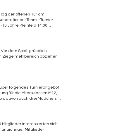
niersieger genossen viele noch
Corallo. Euer TCH
 Tag der offenen Tür am
 Generationen-Tennis-Turnier
-10 Jahre Kleinfeld 14:00
 zum Essen bleiben will, kann ab
flaches Profil)! Anmeldungen zum
d oder Kleinfeld! Mit sportlichen
 Vor dem Spiel: gründlich
en Ziegelmehlbereich abziehen
r über folgendes Turnierangebot
ung für die Altersklassen M12,
on, davon auch drei Mädchen. Es
uch, um unseren Verein als
Mitglieder interessierten sich
angjähriger Mitglieder