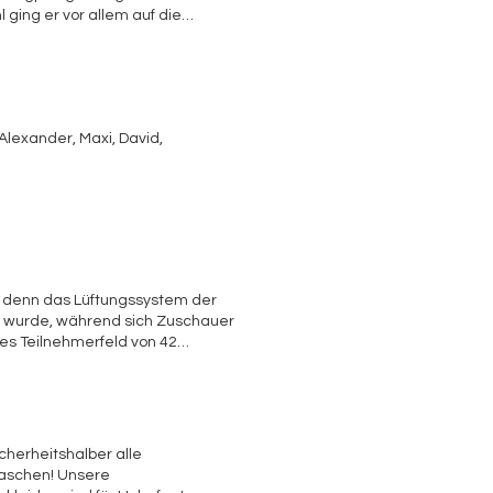
 ging er vor allem auf die
edschaft ab, was uns von
 jungen Nachwuchs. Bei Interesse
tand wird Stephan Dillig und
Alexander, Maxi, David,
t einer erheblichen Summe
Homepage zu finden sind.
amen sportlich sehr erfolgreich.
mir zum Nachlesen angefordert
, denn das Lüftungssystem der
m wurde, während sich Zuschauer
hes Teilnehmerfeld von 42
Altersgruppen angemeldet. Es
anzen funktionierte. Gerne
n Gefilde unserer
r vergeben wurden und viele noch
le Kinder, die sich in oft
cherheitshalber alle
und wieder ein Tränchen wegen
taschen! Unsere
freiwilligen Helfer aus dem