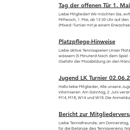
ununt
Tag der offenen Tür 1. Mai
das A
Liebe Mitglieder! Wir möchten Sie, e
Mittwoch, 1. Mai, ab 13:30 Uhr auf de
(Mixed-Turnier mit je einem Erwachse
Schnuppertennis für Erwachsene und K
17:00 Uhr im Restaurant Il Corallo re
Platzpflege-Hinweise
Turnier (gerne auch ohne Partner) bitt
Grüßen Ihr/euer TCH-Team
Liebe aktive Tennisspieler! Unser Pl
wässern (5 Minuten)! Nach dem Spiel
(Gefahr der Moosbildung an den Rände
Jugend LK Turnier 02.06.
Hallo liebe Mitglieder, Alle unsere 
informieren: Am Sonntag, 2. Juni vera
M14, M18, W14 und W18. Die Anmeldun
wäre schön, wenn sich auch aus unser
Turnierstandort zu etablieren. Die Tu
Bericht zur Mitgliederve
Liebe Tennisfreunde, am Donnerstag, 2
für die Belange des Tennisvereins. 