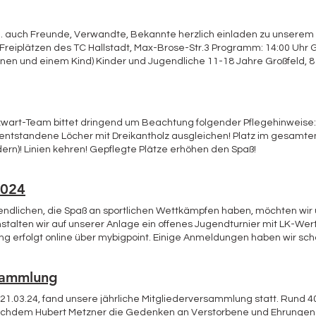
erbrochen besetzt. Nach der abschließenden kleinen Ehrung der Tur
bendessen auf der schattierten Terrasse unseres Clubrestaurants Il 
vtl. auch Freunde, Verwandte, Bekannte herzlich einladen zu unserem
n Freiplätzen des TC Hallstadt, Max-Brose-Str.3 Programm: 14:00 Uhr
nen und einem Kind) Kinder und Jugendliche 11-18 Jahre Großfeld, 8 
inder 14:30 Ball-Kindergarten Kaffee und Kuchen gibt es gratis; wer
servieren. Wir bitten alle Aktiven um sandplatztaugliches Schuhwerk (
e bis Samstag, 27.04. an sv@tc-hallstadt.de (Bitte angeben, ob Großfel
atzwart-Team bittet dringend um Beachtung folgender Pflegehinweise:
: entstandene Löcher mit Dreikantholz ausgleichen! Platz im gesamt
rn)! Linien kehren! Gepflegte Plätze erhöhen den Spaß!
2024
Jugendlichen, die Spaß an sportlichen Wettkämpfen haben, möchten wi
nstalten wir auf unserer Anlage ein offenes Jugendturnier mit LK-Wert
g erfolgt online über mybigpoint. Einige Anmeldungen haben wir sch
em Verein möglichst viele Turnierteilnehmer anmelden, vielleicht a
rnierinfos findet ihr auf dem Plakat im Anhang Euer TCH-Team
rsammlung
1.03.24, fand unsere jährliche Mitgliederversammlung statt. Rund 40 
Nachdem Hubert Metzner die Gedenken an Verstorbene und Ehrungen l