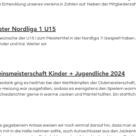
ie Entwicklung unseres Vereins in Zahlen auf. Neben der Mitgliederzahl
inder- und Jugendbereich deckt fast ein Drittel der gesamten Mitgli
nden Positionen allerdings, ist unser Verein „veraltet“ und benötigt
ter Popp trat in diesem Rahmen von seiner Funktion als erster
mte als Interimslösung bis zur nächsten Wahl folgendes: erster Vors
ster Nordliga 1 U15
wünsche der U15 I zum Meistertitel in der Nordliga 1! Gespielt haben 
rfügung. Des weiteren wird unsere Jugend im Sommer und Winter mi
nder und Kai. Weiter so!
ieses Jahr wieder einige Veranstaltungen, die im Kalender auf der 
en TC Hallstadt mit einigen Meisterschaften bei der Jugend und den D
eisen, dass das Protokoll zur Versammlung und die Power Point bei 
Sandra Hollmach
einsmeisterschaft Kinder + Jugendliche 2024
eidank ging es heiß her bei den Wettkämpfen der Clubmeisterschaft
n-Heizung war ausgefallen, sodass es wenigstens den Spielern war
chiedsrichter gerne in warme Jacken und Mäntel hüllten. Ein stattlic
rn im Alter von 5 bis 18 Jahren hatte sich zu den Wettkämpfen in 7 
 durchgängig auf Zeit gespielt, sodass der Zeitplan im Großen und G
 Spieler und Gäste zur abschließenden Siegerehrung in die wärmere
nsgaststätte Il Corallo um, wo die begehrten Trophäen an die Siege
iner Pizza den Wettkampftag abschlossen. Ein Gewinn war der Tag für al
us gegebenem Anlass weisen wir noch einmal darauf hin, dass man si
enden und fairen Begegnungen gegenüberstanden, auch wenn hin 
it in die Halle nehmen sollte, auch Autoschlüssel aus den Jacken
bener Chancen floss. Ein riesiges Dankeschön an alle Eltern und alle 