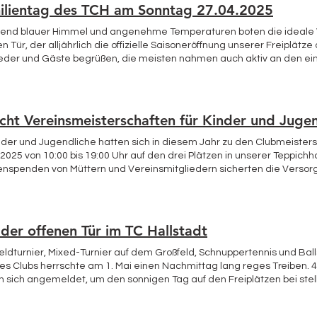
ilientag des TCH am Sonntag 27.04.2025
lend blauer Himmel und angenehme Temperaturen boten die ideale 
n Tür, der alljährlich die offizielle Saisoneröffnung unserer Freiplätze
ieder und Gäste begrüßen, die meisten nahmen auch aktiv an den ei
rößten Anklang fand das generationsübergreifende Doppel-bzw. Mixed
ngen von U12,U15, Papas mit Kindern, Damen-Herren-Mixed bis U60 e
en Mischung“ viel Spaß an den Begegnungen hatten. Auch zwei Mid
essenten am Schnuppertennis, das erstmals unsere Übungsleiterin Y
icht Vereinsmeisterschaften für Kinder und Juge
cherten das Geschehen an diesem sportlichen Nachmittag. Für die Z
er Clubterrasse ein leckeres Küchenbuffet aufgebaut, wieder einmal
nder und Jugendliche hatten sich in diesem Jahr zu den Clubmeiste
ügungswartin Moni und ihrer Helfer die beste Versorgung aller Gäste
.2025 von 10:00 bis 19:00 Uhr auf den drei Plätzen in unserer Teppichh
, die zum Gelingen dieses Tages beigetragen haben! Moni hat alles im
nspenden von Müttern und Vereinsmitgliedern sicherten die Versorg
ämpfer und die Zuschauer, Helferinnen aus den Jugendmannschaften
en für den reibungslosen Ablauf der Veranstaltung. Allen sei noch einm
ffelt traten im Laufe des Tages sieben Alters- bzw. Leistungsklassen
e begehrten Pokale zu kämpfen. Der Spielmodus variierte je nach Tei
der offenen Tür im TC Hallstadt
 durchgängig auf Zeit gespielt, jeder gegen jeden in der Gruppe, da
ntierten alle Kinder stolz ihre Medaillen und Urkunden, wenngleich n
feldturnier, Mixed-Turnier auf dem Großfeld, Schnuppertennis und Ball
nttäuschten Verlierer zu sehen waren. Einig war man sich darüber, 
es Clubs herrschte am 1. Mai einen Nachmittag lang reges Treiben. 
rhin im Winter durchzuführen, schon die überaus gute Beteiligung uns
n sich angemeldet, um den sonnigen Tag auf den Freiplätzen bei ste
unkt.
enden Wettkämpfen zu genießen. Der Spaß stand für alle im Vorderg
n wurden gerne genutzt und der Schnupperplatz für Neueinsteiger u