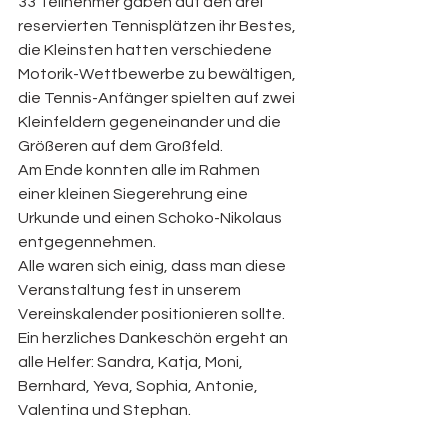
33 Teilnehmer gaben auf den drei 
reservierten Tennisplätzen ihr Bestes, 
die Kleinsten hatten verschiedene 
Motorik-Wettbewerbe zu bewältigen, 
die Tennis-Anfänger spielten auf zwei 
Kleinfeldern gegeneinander und die 
Größeren auf dem Großfeld.
Am Ende konnten alle im Rahmen 
einer kleinen Siegerehrung eine 
Urkunde und einen Schoko-Nikolaus 
entgegennehmen.
Alle waren sich einig, dass man diese 
Veranstaltung fest in unserem 
Vereinskalender positionieren sollte. 
Ein herzliches Dankeschön ergeht an 
alle Helfer: Sandra, Katja, Moni, 
Bernhard, Yeva, Sophia, Antonie, 
Valentina und Stephan.